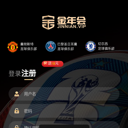
送
18
元
注册
登录