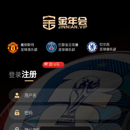
送
18
元
注册
登录