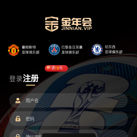
送
18
元
注册
登录